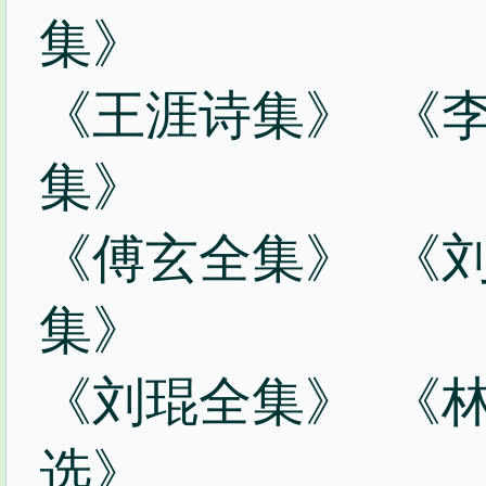
集》
《王涯诗集》
《
集》
《傅玄全集》
《
集》
《刘琨全集》
《
选》