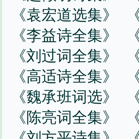
《袁宏道选集》
《李益诗全集》
《刘过词全集》
《高适诗全集》
《魏承班词选》
《陈亮词全集》
《刘方平诗集》