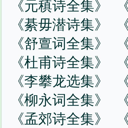
《元稹诗全集》
《綦毋潜诗集》
《舒亶词全集》
《杜甫诗全集》
《李攀龙选集》
《柳永词全集》
《孟郊诗全集》