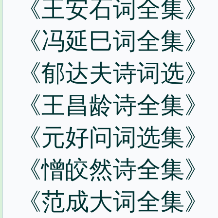
《王安石词全集》
《冯延巳词全集》
《郁达夫诗词选》
《王昌龄诗全集》
《元好问词选集》
《憎皎然诗全集》
《范成大词全集》