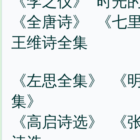
《李之仪》
时光
《全唐诗》
《七
王维诗全集
《左思全集》
《
集》
《高启诗选》
《