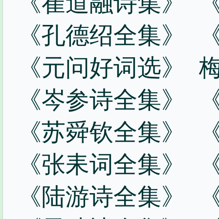
《崔道融诗集》
《孔德绍全集》
《元问好词选》
《岑参诗全集》
《苏舜钦全集》
《张耒词全集》
《陆游诗全集》