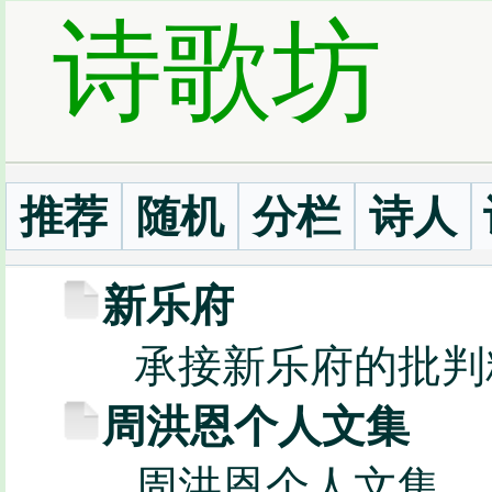
诗歌坊
推荐
随机
分栏
诗人
新乐府
承接新乐府的批判
周洪恩个人文集
周洪恩个人文集