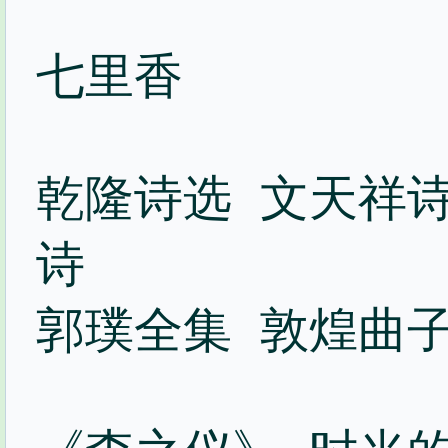
七里香
乾隆诗选
文天祥
诗
郭璞全集
敦煌曲