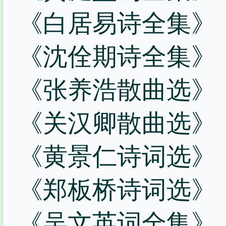
《白居易诗全集》
《沈佺期诗全集》
《张养浩散曲选》
《关汉卿散曲选》
《黄景仁诗词选》
《郑板桥诗词选》
《吴文英词全集》