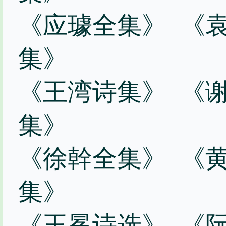
《应璩全集》
《
集》
《王湾诗集》
《
集》
《徐幹全集》
《
集》
《王冕诗选》
《