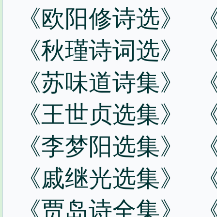
《欧阳修诗选》
《秋瑾诗词选》
《苏味道诗集》
《王世贞选集》
《李梦阳选集》
《戚继光选集》
《贾岛诗全集》