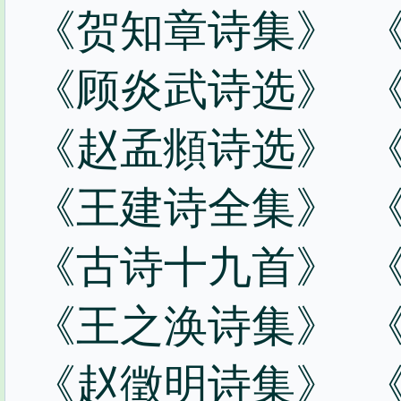
《贺知章诗集》
《顾炎武诗选》
《赵孟頫诗选》
《王建诗全集》
《古诗十九首》
《王之涣诗集》
《赵徵明诗集》