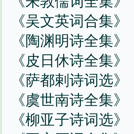
《朱敦儒词全集》
《吴文英词合集》
《陶渊明诗全集》
《皮日休诗全集》
《萨都剌诗词选》
《虞世南诗全集》
《柳亚子诗词选》