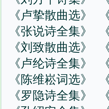
《卢挚散曲选》
《张说诗全集》
《刘致散曲选》
《卢纶诗全集》
《陈维崧词选》
《罗隐诗全集》