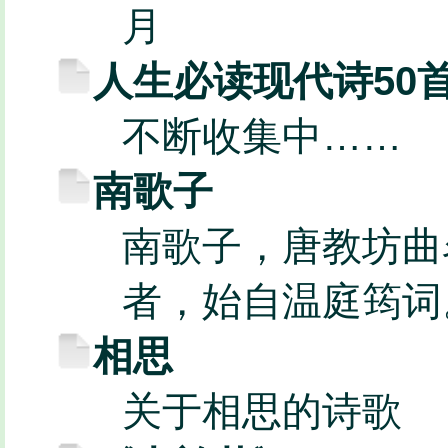
月
人生必读现代诗50
不断收集中……
南歌子
南歌子，唐教坊曲
者，始自温庭筠词
相思
关于相思的诗歌