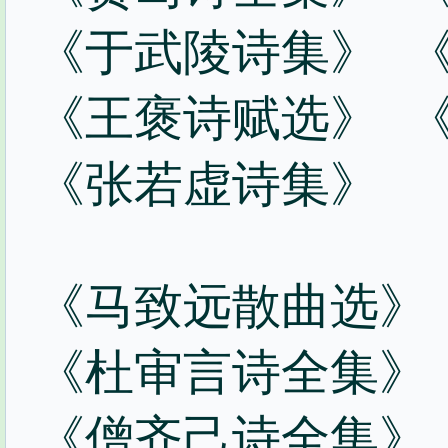
《于武陵诗集》
《王褒诗赋选》
《张若虚诗集》
《马致远散曲选》
《杜审言诗全集》
《僧齐己诗全集》