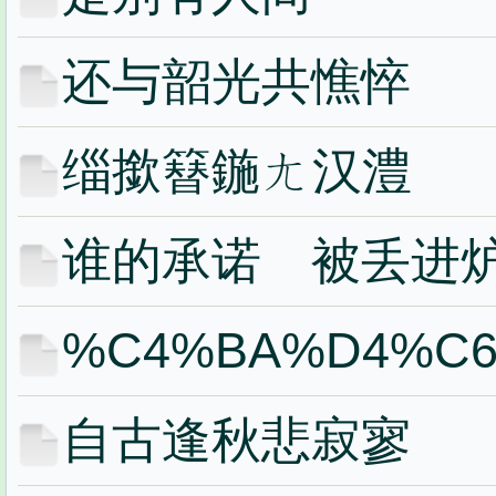
还与韶光共憔悴
缁撳簮鍦ㄤ汉澧
谁的承诺 被丢进
%C4%BA%D4%C
自古逢秋悲寂寥