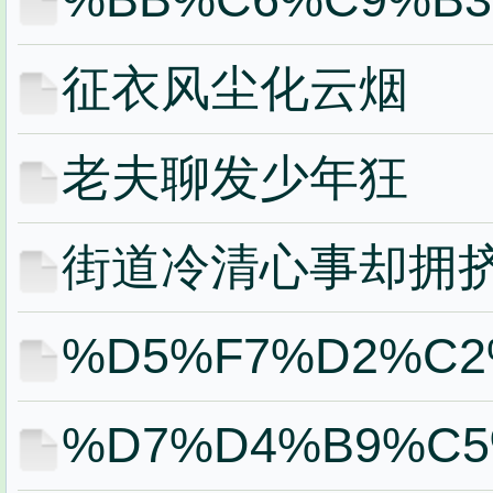
征衣风尘化云烟
老夫聊发少年狂
街道冷清心事却拥
%D5%F7%D2%C2
%D7%D4%B9%C5