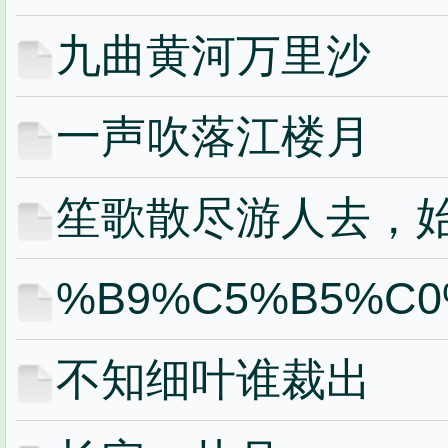
九曲黄河万里沙
一声吹落江楼月
笙歌散尽游人去，
%B9%C5%B5%C
不知细叶谁裁出