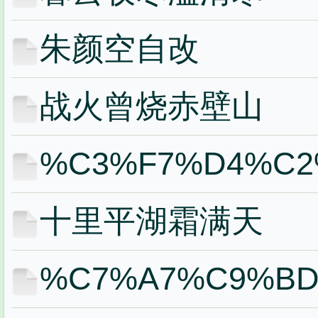
朱颜空自改
战火曾烧赤壁山
%C3%F7%D4%C2
十里平湖霜满天
%C7%A7%C9%B