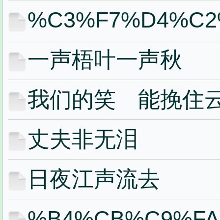
%C3%F7%D4%C2
一声梧叶一声秋
我们的笑 能挽住
丈夫非无泪
日夜江声流去
%B4%CB%C9%F