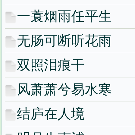
一蓑烟雨任平生
无肠可断听花雨
双照泪痕干
风萧萧兮易水寒
结庐在人境