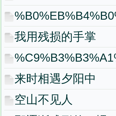
%B0%EB%B4%B0
我用残损的手掌
%C9%B3%B3%A1
来时相遇夕阳中
空山不见人