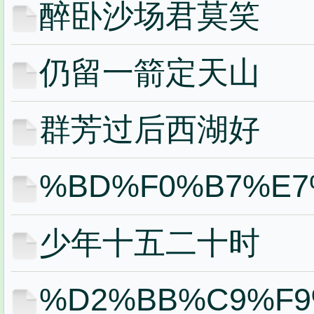
醉卧沙场君莫笑
仍留一箭定天山
群芳过后西湖好
%BD%F0%B7%E7
少年十五二十时
%D2%BB%C9%F9