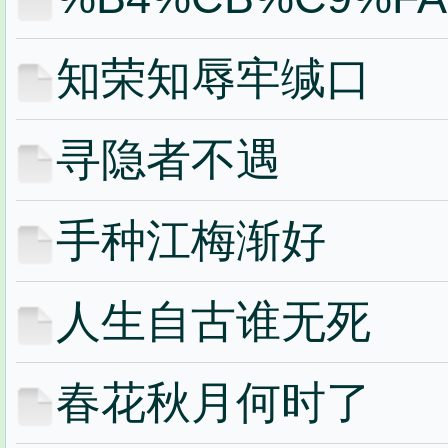
知荣知辱牢缄口
寻隐者不遇
手种江梅渐好
人生自古谁无死
春花秋月何时了