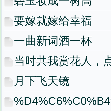
碧玉妆成一树高
要嫁就嫁给幸福
一曲新词酒一杯
当时共我赏花人，
月下飞天镜
%D4%C6%C0%B