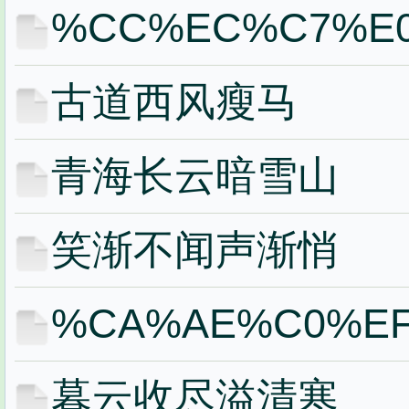
%CC%EC%C7%E
古道西风瘦马
青海长云暗雪山
笑渐不闻声渐悄
%CA%AE%C0%E
暮云收尽溢清寒