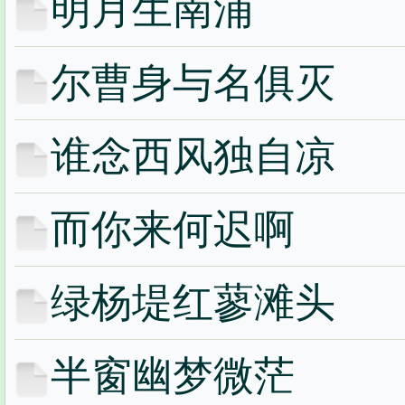
明月生南浦
尔曹身与名俱灭
谁念西风独自凉
而你来何迟啊
绿杨堤红蓼滩头
半窗幽梦微茫