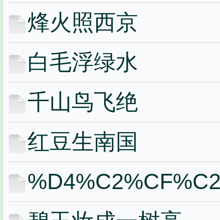
烽火照西京
白毛浮绿水
千山鸟飞绝
红豆生南国
%D4%C2%CF%C