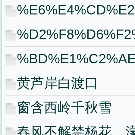
%E6%E4%CD%E2
%D2%F8%D6%F2
%BD%E1%C2%A
黄芦岸白渡口
窗含西岭千秋雪
春风不解禁杨花，