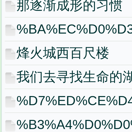
那逐渐成形的习惯
%BA%EC%D0%D
烽火城西百尺楼
我们去寻找生命的
%D7%ED%CE%D
%B3%A4%D0%D0