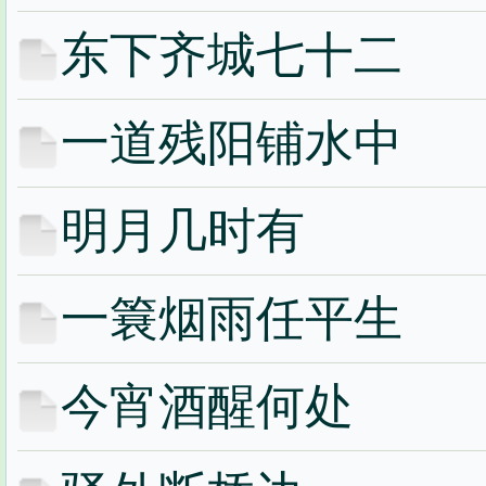
东下齐城七十二
一道残阳铺水中
明月几时有
一簔烟雨任平生
今宵酒醒何处