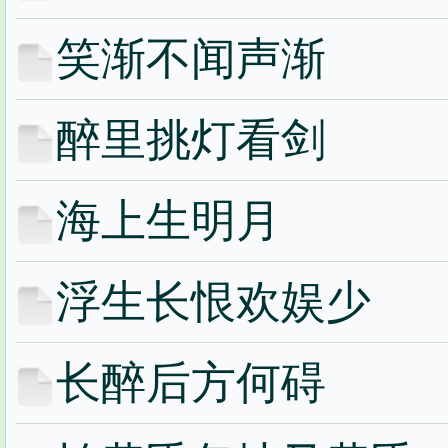
笑渐不闻声渐
醉里挑灯看剑
海上生明月
浮生长恨欢娱少
长醉后方何碍