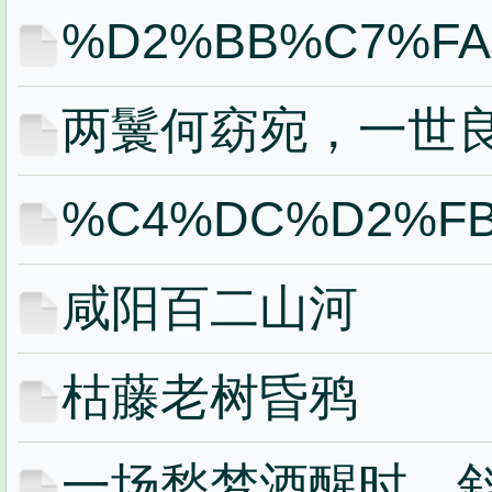
%D2%BB%C7%F
两鬟何窈宛，一世
%C4%DC%D2%F
咸阳百二山河
枯藤老树昏鸦
一场愁梦酒醒时，