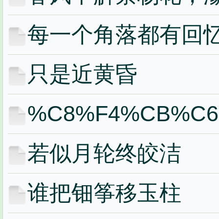
每一个角落都有回
只是近黄昏
%C8%F4%CB%C6
若似月轮终皎洁
谁把钿筝移玉柱