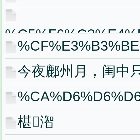
%C5%F6%C2%E4%
%CF%E3%B3%BE
今夜鄜州月，闺中
%CA%D6%D6%D
椹潪