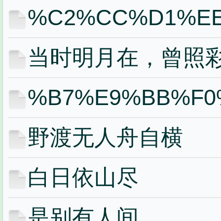
%C2%CC%D1%E
当时明月在，曾照
%B7%E9%BB%F0
野渡无人舟自横
白日依山尽
是别有人间