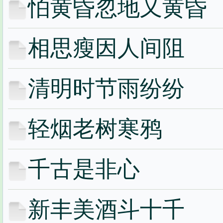
怕黄昏忽地又黄昏
相思瘦因人间阻
清明时节雨纷纷
轻烟老树寒鸦
千古是非心
新丰美酒斗十千