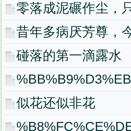
零落成泥碾作尘，
昔年多病厌芳尊，
碰落的第一滴露水
%BB%B9%D3%EB
似花还似非花
%B8%FC%CE%D