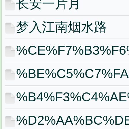
长安一片月
梦入江南烟水路
%CE%F7%B3%F6
%BE%C5%C7%F
%B4%F3%C4%AE
%D2%AA%BC%D