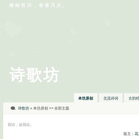
海纳百川，有容乃大。
诗歌坊
本坊原创
北流诗词
古韵
诗歌坊
» 本坊原创 >> 全部主题
我诗，故我在。
版主：
花