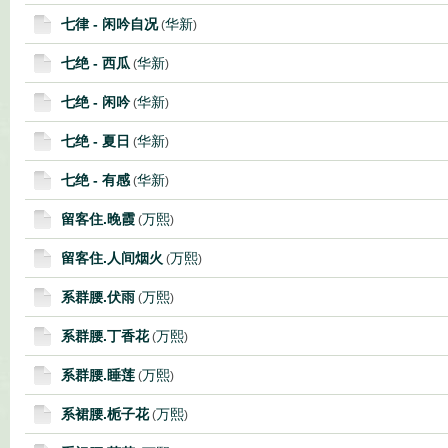
七律 - 闲吟自况
华新
(
)
七绝 - 西瓜
华新
(
)
七绝 - 闲吟
华新
(
)
七绝 - 夏日
华新
(
)
七绝 - 有感
华新
(
)
留客住.晚霞
万熙
(
)
留客住.人间烟火
万熙
(
)
系群腰.伏雨
万熙
(
)
系群腰.丁香花
万熙
(
)
系群腰.睡莲
万熙
(
)
系裙腰.栀子花
万熙
(
)