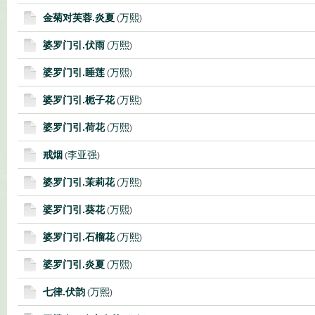
金菊对芙蓉.炎夏
万熙
(
)
婆罗门引.伏雨
万熙
(
)
婆罗门引.睡莲
万熙
(
)
婆罗门引.栀子花
万熙
(
)
婆罗门引.荷花
万熙
(
)
戒烟
李亚强
(
)
婆罗门引.茉莉花
万熙
(
)
婆罗门引.葵花
万熙
(
)
婆罗门引.石榴花
万熙
(
)
婆罗门引.炎夏
万熙
(
)
七律.伏韵
万熙
(
)