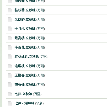
沁园春.立秋咏
万熙
(
)
桂枝香.立秋咏
万熙
(
)
念奴娇.立秋咏
万熙
(
)
十月桃.立秋咏
万熙
(
)
最高楼.立秋咏
万熙
(
)
斗百花.立秋咏
万熙
(
)
红林檎近.立秋咏
万熙
(
)
连理枝.立秋咏
万熙
(
)
玉楼春.立秋咏
万熙
(
)
鹊桥仙.立秋咏
万熙
(
)
七律.立秋咏
万熙
(
)
七律 - 湖畔吟
华新
(
)