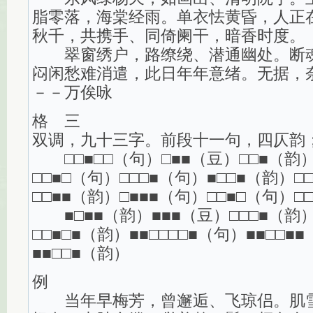
脂零落，海棠经雨。单衣怯黄昏，人正
秋千，共携手、同倚阑干，暗香时度。
翠窗绣户，路缭绕、潜通幽处。断魂
闷闲愁难消遣，此日年年意绪。无据，
－－万俟咏
格 三
双调，九十三字。前段十一句，四仄韵
□□■□□（句）□■■（豆）□□■（韵）
□□■□（句）□□□■（句）■□□■（韵）□
□□■■（韵）□■■■（句）□□■□（句）□
■□■■（韵）■■■（豆）□□□■（韵）
□□■□■（韵）■■□□□□■（句）■■□□■
■■□□■（韵）
例
当年早梅芳，曾邂逅、飞琼侣。肌雪