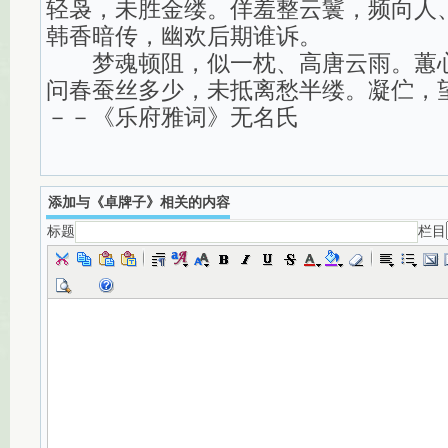
轻袅，未胜金缕。佯羞整云鬟，频向人
韩香暗传，幽欢后期谁诉。
梦魂顿阻，似一枕、高唐云雨。蕙心
问春蚕丝多少，未抵离愁半缕。凝伫，
－－《乐府雅词》无名氏
添加与《卓牌子》相关的内容
标题
栏目