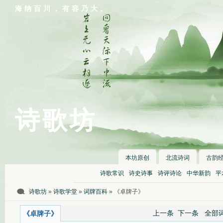
海纳百川，有容乃大。
诗歌坊
本坊原创
北流诗词
古韵
诗歌常识
诗史诗事
诗评诗论
中华新韵
平
诗歌坊
»
诗歌学堂
»
词牌百科
» 《卓牌子》
上一条
下一条
全部
《卓牌子》